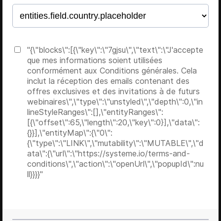
"{\"blocks\":[{\"key\":\"7gjsu\",\"text\":\"J'accepte
que mes informations soient utilisées
conformément aux Conditions générales. Cela
inclut la réception des emails contenant des
offres exclusives et des invitations à de futurs
webinaires\",\"type\":\"unstyled\",\"depth\":0,\"in
lineStyleRanges\":[],\"entityRanges\":
[{\"offset\":65,\"length\":20,\"key\":0}],\"data\":
{}}],\"entityMap\":{\"0\":
{\"type\":\"LINK\",\"mutability\":\"MUTABLE\",\"d
ata\":{\"url\":\"https://systeme.io/terms-and-
conditions\",\"action\":\"openUrl\",\"popupId\":nu
ll}}}}"